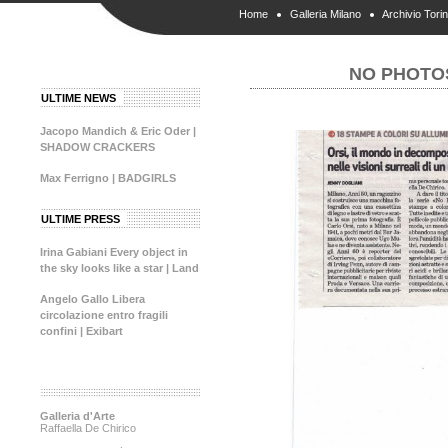
Home
Galleria Milano
Archivio Tori
NO PHOTOS
ULTIME NEWS
Jacopo Mandich & Eric Oder |
SHADOW CRACKERS
Max Ferrigno | BADGIRLS
ULTIME PRESS
Irina Gabiani Every object in
the sky looks like a star | Land
Angelo Gallo Libera
circolazione entro fragili
confini | Exibart
Galleria d'Arte
Raffaella De Chirico