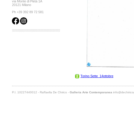
via Monte di Pietà 1A
20121 Milano
Ph +39 392 89 72 581
Torino Sette_14ottobre
P.I. 10227440012 - Raffaella De Chirico -
Galleria Arte Contemporanea
info@dechiricog