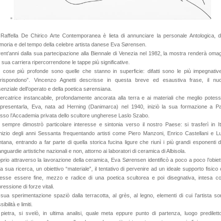
Raffella De Chirico Arte Contemporanea è lieta di annunciare la personale Antologica, d
oria e del tempo della celebre artista danese Eva Sørensen.
rent’anni dalla sua partecipazione alla Biennale di Venezia nel 1982, la mostra renderà oma
a sua carriera ripercorrendone le tappe più significative.
 cose più profonde sono quelle che stanno in superficie: difatti sono le più impegnative
rrispondono”. Vincenzo Agnetti descrisse in questa breve ed esaustiva frase, il nuc
enziale dell’operato e della poetica sørensiana.
ercatrice instancabile, profondamente ancorata alla terra e ai materiali che meglio potes
presentarla, Eva, nata ad Herning (Danimarca) nel 1940, iniziò la sua formazione a Pa
sso l’Accademia privata dello scultore ungherese Laslo Szabo.
sempre dimostrò particolare interesse e sintonia verso il nostro Paese: si trasferì in It
’inizio degli anni Sessanta frequentando artisti come Piero Manzoni, Enrico Castellani e L
tana, entrando a far parte di quella storica fucina ligure che riunì i più grandi esponenti d
nguardie artistiche nazionali e non, attorno ai laboratori di ceramica di Albisola.
prio attraverso la lavorazione della ceramica, Eva Sørensen identificò a poco a poco l’obiet
la sua ricerca, un obiettivo “materiale”, il tentativo di pervenire ad un ideale supporto fisico
esse essere fine, mezzo e radice di una poetica scultorea e poi disegnativa, intesa 
ressione di forze vitali.
sua sperimentazione spaziò dalla terracotta, al grès, al legno, elementi di cui l’artista s
ibilità e limiti.
pietra, si svelò, in ultima analisi, quale meta eppure punto di partenza, luogo predilett