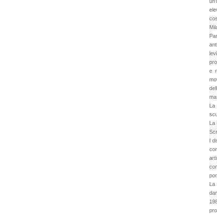
un’
ele
co
Mil
Par
ant
lev
pro
e 
mov
del
mat
La 
scu
La 
Scr
I d
cor
art
com
por
La 
dan
198
pro