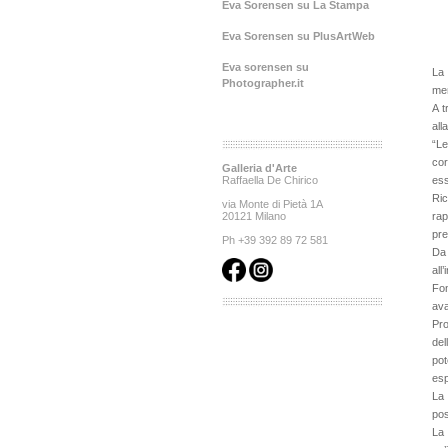
Eva Sorensen su La Stampa
Eva Sorensen su PlusArtWeb
Eva sorensen su
La 
Photographer.it
mem
A t
all
“Le
co
Galleria d'Arte
Raffaella De Chirico
ess
Ric
via Monte di Pietà 1A
20121 Milano
rap
pre
Ph +39 392 89 72 581
Da 
all
Fon
ava
Pro
del
pot
esp
La 
poss
La 