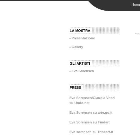
Hom
LA MOSTRA
Presentazione
Gallery
GLI ARTISTI
Eva Sørensen
PRESS
Eva Sorensen/Claudia Vitari
su Undo.net
Eva Sorensen su arte.go.it
Eva Sorensen su Findart
Eva sorensen su Tribeart.it