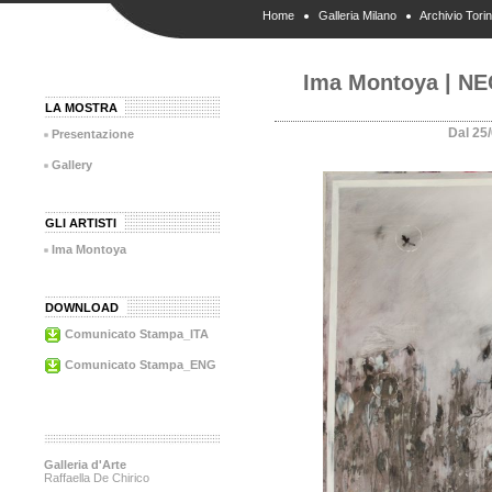
Home
Galleria Milano
Archivio Tori
Ima Montoya | N
LA MOSTRA
Dal 25
Presentazione
Gallery
GLI ARTISTI
Ima Montoya
DOWNLOAD
Comunicato Stampa_ITA
Comunicato Stampa_ENG
Galleria d'Arte
Raffaella De Chirico