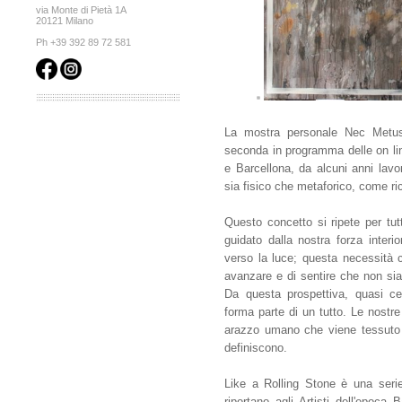
via Monte di Pietà 1A
20121 Milano
Ph +39 392 89 72 581
La mostra personale Nec Metus
seconda in programma delle on lin
e Barcellona, da alcuni anni lavo
sia fisico che metaforico, come ri
Questo concetto si ripete per tu
guidato dalla nostra forza interi
verso la luce; questa necessità c
avanzare e di sentire che non sia
Da questa prospettiva, quasi ce
forma parte di un tutto. Le nostr
arazzo umano che viene tessuto 
definiscono.
Like a Rolling Stone è una seri
riportano agli Artisti dell'epoca