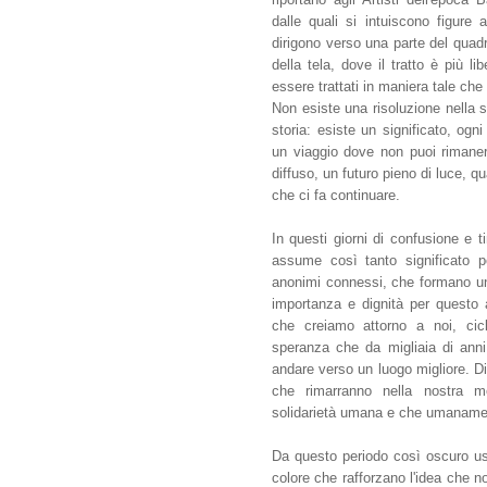
dalle quali si intuiscono figu
dirigono verso una parte del quad
della tela, dove il tratto è più li
essere trattati in maniera tale che
Non esiste una risoluzione nella s
storia: esiste un significato, og
un viaggio dove non puoi rimaner
diffuso, un futuro pieno di luce, 
che ci fa continuare.
In questi giorni di confusione e 
assume così tanto significato pe
anonimi connessi, che formano un 
importanza e dignità per questo a
che creiamo attorno a noi, cic
speranza che da migliaia di anni
andare verso un luogo migliore. D
che rimarranno nella nostra me
solidarietà umana e che umanam
Da questo periodo così oscuro u
colore che rafforzano l'idea che n