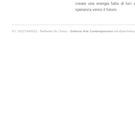
creare una energia fatta di luci 
speranza verso il futuro.
P.I. 10227440012 - Raffaella De Chirico -
Galleria Arte Contemporanea
info@dechiricog