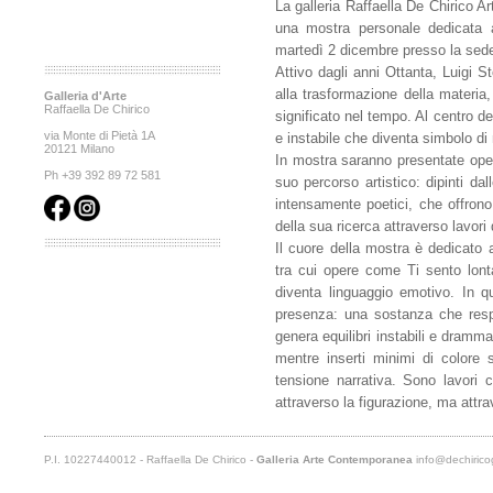
La galleria Raffaella De Chirico 
una mostra personale dedicata al
martedì 2 dicembre presso la sede
Attivo dagli anni Ottanta, Luigi S
alla trasformazione della materia
Galleria d'Arte
Raffaella De Chirico
significato nel tempo. Al centro de
via Monte di Pietà 1A
e instabile che diventa simbolo di
20121 Milano
In mostra saranno presentate opere
Ph +39 392 89 72 581
suo percorso artistico: dipinti dal
intensamente poetici, che offrono 
della sua ricerca attraverso lavori 
Il cuore della mostra è dedicato a
tra cui opere come Ti sento lont
diventa linguaggio emotivo. In 
presenza: una sostanza che respir
genera equilibri instabili e dramma
mentre inserti minimi di colore
tensione narrativa. Sono lavori 
attraverso la figurazione, ma attra
P.I. 10227440012 - Raffaella De Chirico -
Galleria Arte Contemporanea
info@dechiricog