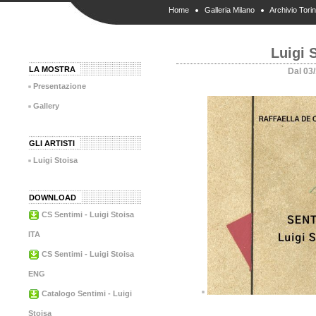
Home
Galleria Milano
Archivio Tori
Luigi 
LA MOSTRA
Dal 03
Presentazione
Gallery
GLI ARTISTI
Luigi Stoisa
DOWNLOAD
CS Sentimi - Luigi Stoisa
ITA
CS Sentimi - Luigi Stoisa
ENG
Catalogo Sentimi - Luigi
Stoisa